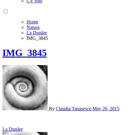
CV foto
Home
Natura
La Dunăre
IMG_3845
IMG_3845
By
Claudia Tanasescu
May 26, 2015
Post
La Dunăre