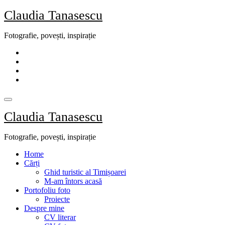
Skip
Claudia Tanasescu
to
content
Fotografie, povești, inspirație
Claudia Tanasescu
Fotografie, povești, inspirație
Home
Cărți
Ghid turistic al Timișoarei
M-am întors acasă
Portofoliu foto
Proiecte
Despre mine
CV literar