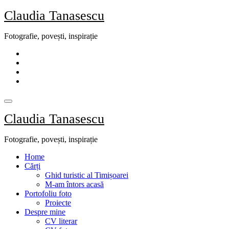
Skip
Claudia Tanasescu
to
content
Fotografie, povești, inspirație
Claudia Tanasescu
Fotografie, povești, inspirație
Home
Cărți
Ghid turistic al Timișoarei
M-am întors acasă
Portofoliu foto
Proiecte
Despre mine
CV literar