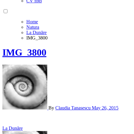
CV foto
Home
Natura
La Dunăre
IMG_3800
IMG_3800
By
Claudia Tanasescu
May 26, 2015
Post
La Dunăre