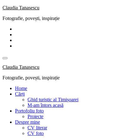
Skip
Claudia Tanasescu
to
Fotografie, povești, inspirație
content
Claudia Tanasescu
Fotografie, povești, inspirație
Home
Cărți
Ghid turistic al Timișoarei
M-am întors acasă
Portofoliu foto
Proiecte
Despre mine
CV literar
CV foto