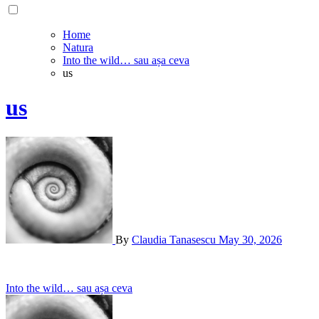
Home
Natura
Into the wild… sau așa ceva
us
us
By
Claudia Tanasescu
May 30, 2026
Post
Into the wild… sau așa ceva
navigation