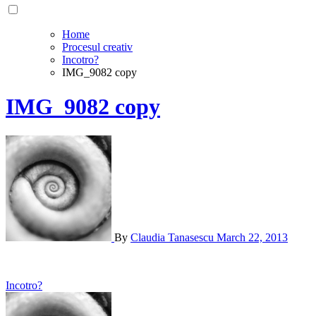
Home
Procesul creativ
Incotro?
IMG_9082 copy
IMG_9082 copy
By
Claudia Tanasescu
March 22, 2013
Post
Incotro?
navigation