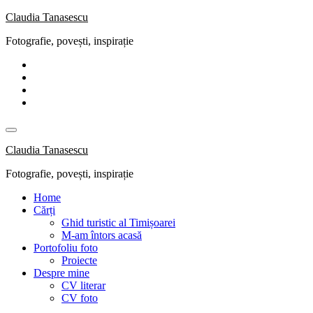
Skip
Claudia Tanasescu
to
Fotografie, povești, inspirație
content
Claudia Tanasescu
Fotografie, povești, inspirație
Home
Cărți
Ghid turistic al Timișoarei
M-am întors acasă
Portofoliu foto
Proiecte
Despre mine
CV literar
CV foto