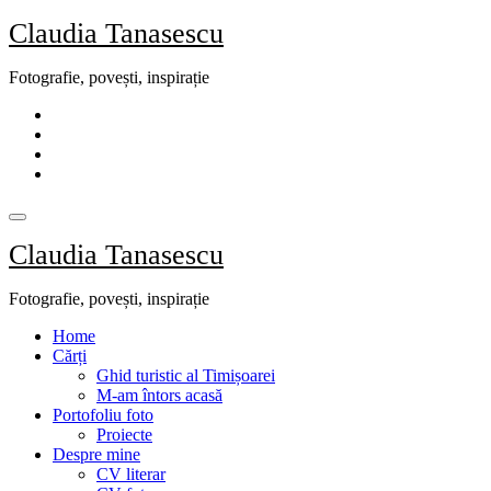
Skip
Claudia Tanasescu
to
content
Fotografie, povești, inspirație
Claudia Tanasescu
Fotografie, povești, inspirație
Home
Cărți
Ghid turistic al Timișoarei
M-am întors acasă
Portofoliu foto
Proiecte
Despre mine
CV literar