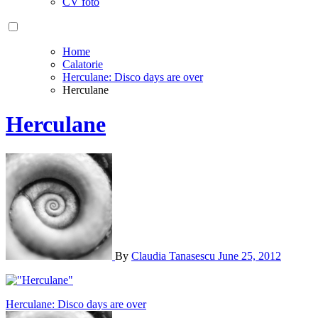
CV foto
Home
Calatorie
Herculane: Disco days are over
Herculane
Herculane
By
Claudia Tanasescu
June 25, 2012
Post
Herculane: Disco days are over