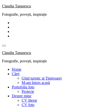
Skip
Claudia Tanasescu
to
Fotografie, povești, inspirație
content
Claudia Tanasescu
Fotografie, povești, inspirație
Home
Cărți
Ghid turistic al Timișoarei
M-am întors acasă
Portofoliu foto
Proiecte
Despre mine
CV literar
CV foto