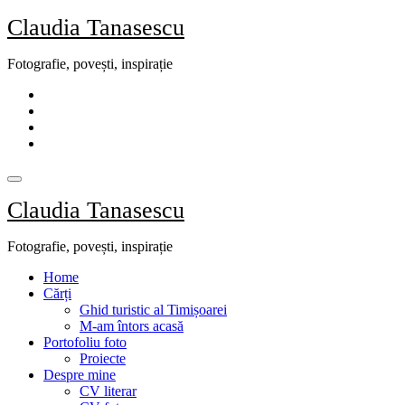
Skip
Claudia Tanasescu
to
content
Fotografie, povești, inspirație
Claudia Tanasescu
Fotografie, povești, inspirație
Home
Cărți
Ghid turistic al Timișoarei
M-am întors acasă
Portofoliu foto
Proiecte
Despre mine
CV literar