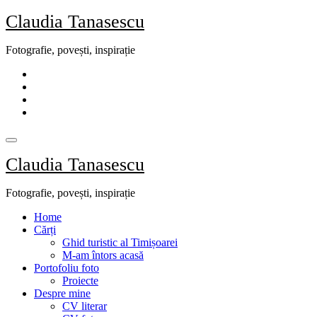
Skip
Claudia Tanasescu
to
content
Fotografie, povești, inspirație
Claudia Tanasescu
Fotografie, povești, inspirație
Home
Cărți
Ghid turistic al Timișoarei
M-am întors acasă
Portofoliu foto
Proiecte
Despre mine
CV literar