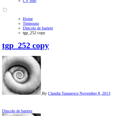
CV foto
Home
Timisoara
Dincolo de bariere
tgp_252 copy
tgp_252 copy
By
Claudia Tanasescu
November 8, 2013
Post
Dincolo de bariere