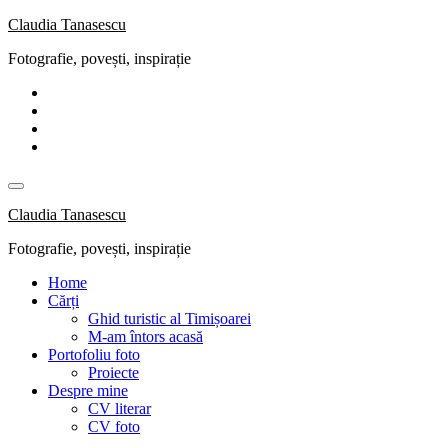
Skip
Claudia Tanasescu
to
Fotografie, povești, inspirație
content
Claudia Tanasescu
Fotografie, povești, inspirație
Home
Cărți
Ghid turistic al Timișoarei
M-am întors acasă
Portofoliu foto
Proiecte
Despre mine
CV literar
CV foto