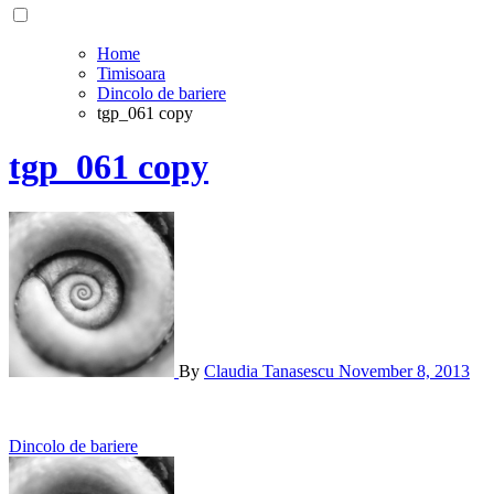
Home
Timisoara
Dincolo de bariere
tgp_061 copy
tgp_061 copy
By
Claudia Tanasescu
November 8, 2013
Post
Dincolo de bariere
navigation