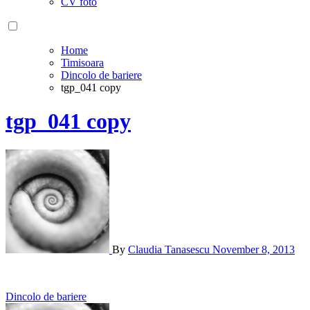
CV foto
Home
Timisoara
Dincolo de bariere
tgp_041 copy
tgp_041 copy
By
Claudia Tanasescu
November 8, 2013
Post
Dincolo de bariere