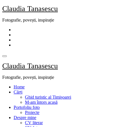
Skip
Claudia Tanasescu
to
content
Fotografie, povești, inspirație
Claudia Tanasescu
Fotografie, povești, inspirație
Home
Cărți
Ghid turistic al Timișoarei
M-am întors acasă
Portofoliu foto
Proiecte
Despre mine
CV literar