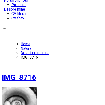
Portofoliu foto
Proiecte
Despre mine
CV literar
CV foto
Home
Natura
Detalii de toamnă
IMG_8716
IMG_8716