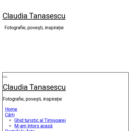
Skip
to
Claudia Tanasescu
content
Fotografie, povești, inspirație
Claudia Tanasescu
Fotografie, povești, inspirație
Home
Cărți
Ghid turistic al Timișoarei
M-am întors acasă