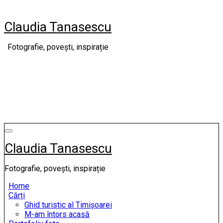
Skip
to
Claudia Tanasescu
content
Fotografie, povești, inspirație
Claudia Tanasescu
Fotografie, povești, inspirație
Home
Cărți
Ghid turistic al Timișoarei
M-am întors acasă