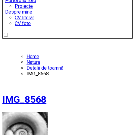
Portofoliu foto
Proiecte
Despre mine
CV literar
CV foto
Home
Natura
Detalii de toamnă
IMG_8568
IMG_8568