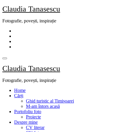
Skip
Claudia Tanasescu
to
content
Fotografie, povești, inspirație
Claudia Tanasescu
Fotografie, povești, inspirație
Home
Cărți
Ghid turistic al Timișoarei
M-am întors acasă
Portofoliu foto
Proiecte
Despre mine
CV literar