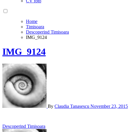
CV foto
Home
Timisoara
Descoperind Timisoara
IMG_9124
IMG_9124
By
Claudia Tanasescu
November 23, 2015
Post
Descoperind Timisoara