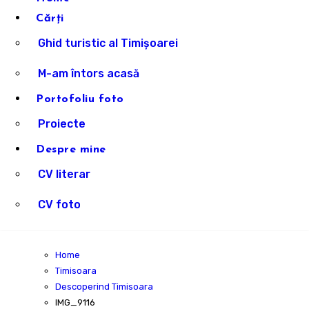
Cărți
Ghid turistic al Timișoarei
M-am întors acasă
Portofoliu foto
Proiecte
Despre mine
CV literar
CV foto
Home
Timisoara
Descoperind Timisoara
IMG_9116