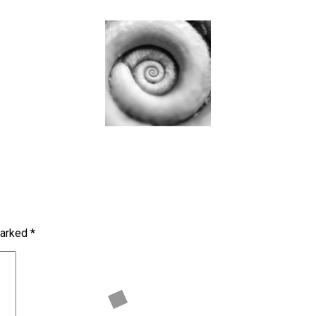
marked
*