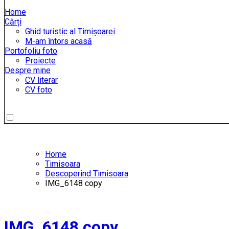
Home
Cărți
Ghid turistic al Timișoarei
M-am întors acasă
Portofoliu foto
Proiecte
Despre mine
CV literar
CV foto
Home
Timisoara
Descoperind Timisoara
IMG_6148 copy
IMG_6148 copy