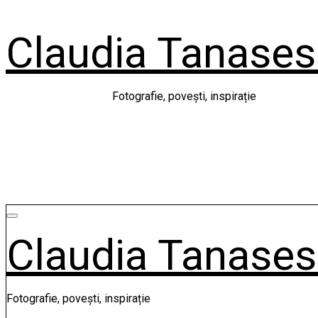
Skip
to
Claudia Tanase
content
Fotografie, povești, inspirație
Claudia Tanase
Fotografie, povești, inspirație