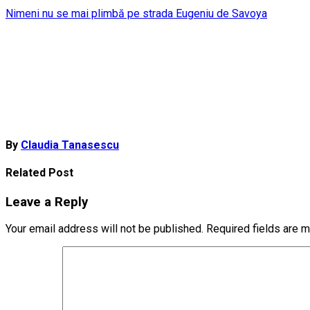
Post
Nimeni nu se mai plimbă pe strada Eugeniu de Savoya
navigation
By
Claudia Tanasescu
Related Post
Leave a Reply
Your email address will not be published.
Required fields are 