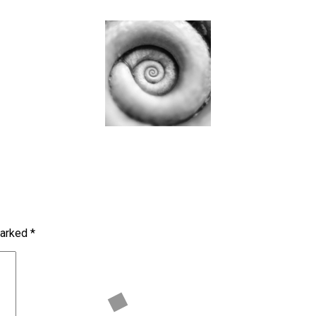
marked
*