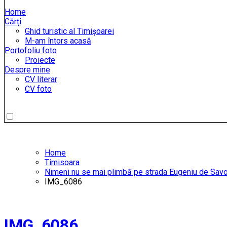
Home
Cărți
Ghid turistic al Timișoarei
M-am întors acasă
Portofoliu foto
Proiecte
Despre mine
CV literar
CV foto
Home
Timisoara
Nimeni nu se mai plimbă pe strada Eugeniu de Sav
IMG_6086
IMG_6086