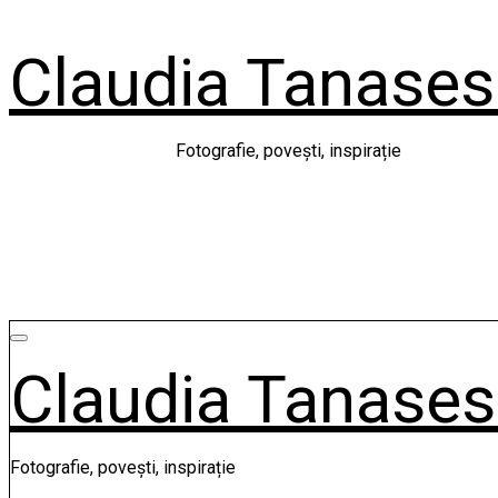
Skip
to
Claudia Tanase
content
Fotografie, povești, inspirație
Claudia Tanase
Fotografie, povești, inspirație