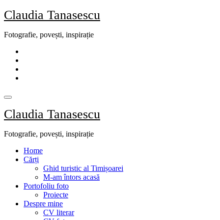
Skip
Claudia Tanasescu
to
content
Fotografie, povești, inspirație
Claudia Tanasescu
Fotografie, povești, inspirație
Home
Cărți
Ghid turistic al Timișoarei
M-am întors acasă
Portofoliu foto
Proiecte
Despre mine
CV literar