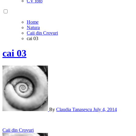
CV foto
Home
Natura
Caii din Crovuri
cai 03
cai 03
By
Claudia Tanasescu
July 4, 2014
Post
Caii din Crovuri