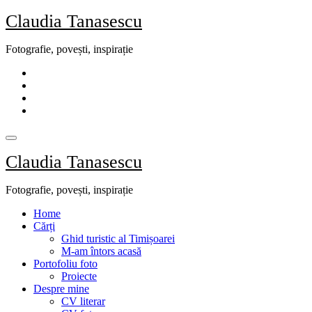
Skip
Claudia Tanasescu
to
content
Fotografie, povești, inspirație
Claudia Tanasescu
Fotografie, povești, inspirație
Home
Cărți
Ghid turistic al Timișoarei
M-am întors acasă
Portofoliu foto
Proiecte
Despre mine
CV literar