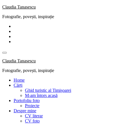
Skip
Claudia Tanasescu
to
Fotografie, povești, inspirație
content
Claudia Tanasescu
Fotografie, povești, inspirație
Home
Cărți
Ghid turistic al Timișoarei
M-am întors acasă
Portofoliu foto
Proiecte
Despre mine
CV literar
CV foto