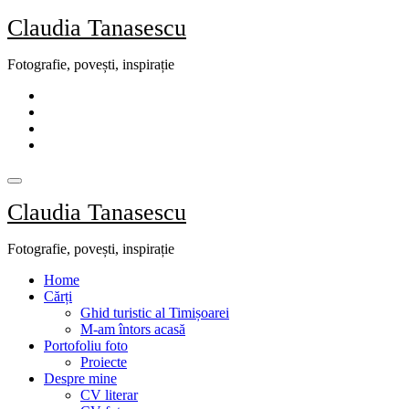
Skip
Claudia Tanasescu
to
content
Fotografie, povești, inspirație
Claudia Tanasescu
Fotografie, povești, inspirație
Home
Cărți
Ghid turistic al Timișoarei
M-am întors acasă
Portofoliu foto
Proiecte
Despre mine
CV literar