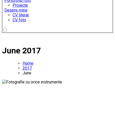
Portofoliu foto
Proiecte
Despre mine
CV literar
CV foto
June 2017
Home
2017
June