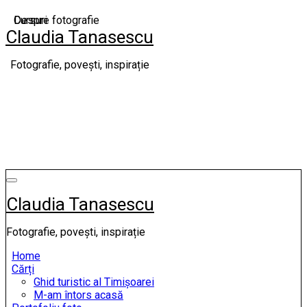
Skip
Despre fotografie
Cursuri
to
Claudia Tanasescu
content
Fotografie, povești, inspirație
Claudia Tanasescu
Fotografie, povești, inspirație
Home
Cărți
Ghid turistic al Timișoarei
M-am întors acasă