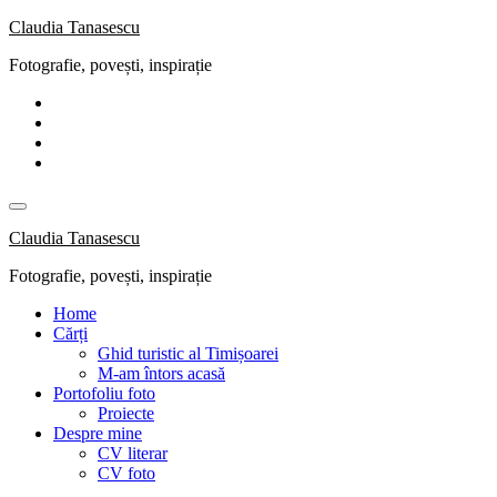
Skip
Claudia Tanasescu
to
Fotografie, povești, inspirație
content
Claudia Tanasescu
Fotografie, povești, inspirație
Home
Cărți
Ghid turistic al Timișoarei
M-am întors acasă
Portofoliu foto
Proiecte
Despre mine
CV literar
CV foto