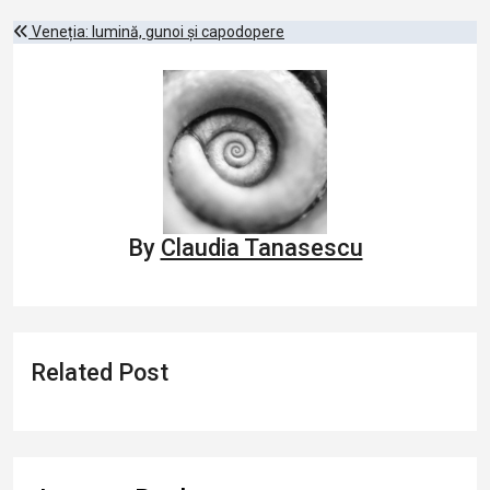
Post
Veneția: lumină, gunoi și capodopere
navigation
By
Claudia Tanasescu
Related Post