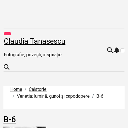
Skip
to
content
Claudia Tanasescu
Fotografie, povești, inspirație
Home
Calatorie
Veneția: lumină, gunoi și capodopere
B-6
B-6