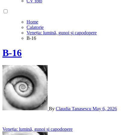
CV foto
Home
Calatorie
Veneția: lumină, gunoi și capodopere
B-16
B-16
By
Claudia Tanasescu
May 6, 2026
Post
Veneția: lumină, gunoi și capodopere