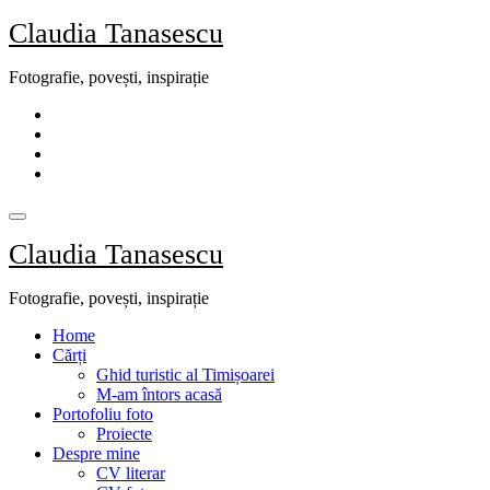
Skip
Claudia Tanasescu
to
content
Fotografie, povești, inspirație
Claudia Tanasescu
Fotografie, povești, inspirație
Home
Cărți
Ghid turistic al Timișoarei
M-am întors acasă
Portofoliu foto
Proiecte
Despre mine
CV literar