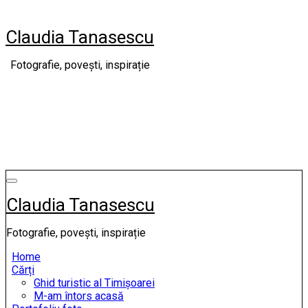
Skip
to
Claudia Tanasescu
content
Fotografie, povești, inspirație
Claudia Tanasescu
Fotografie, povești, inspirație
Home
Cărți
Ghid turistic al Timișoarei
M-am întors acasă