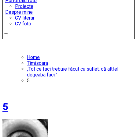
Portofoliu foto
Proiecte
Despre mine
CV literar
CV foto
Home
Timisoara
„Tot ce faci trebuie făcut cu suflet, că altfel
degeaba faci.”
5
5