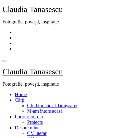
Skip
Claudia Tanasescu
to
content
Fotografie, povești, inspirație
Claudia Tanasescu
Fotografie, povești, inspirație
Home
Cărți
Ghid turistic al Timișoarei
M-am întors acasă
Portofoliu foto
Proiecte
Despre mine
CV literar