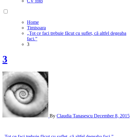
CV foto
Home
Timisoara
„Tot ce faci trebuie făcut cu suflet, că altfel degeaba
faci.”
3
3
By
Claudia Tanasescu
December 8, 2015
„Tot ce faci trebuie făcut cu suflet, că altfel degeaba faci.”