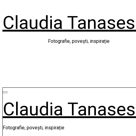
Skip
to
Claudia Tanase
content
Fotografie, povești, inspirație
Claudia Tanase
Fotografie, povești, inspirație