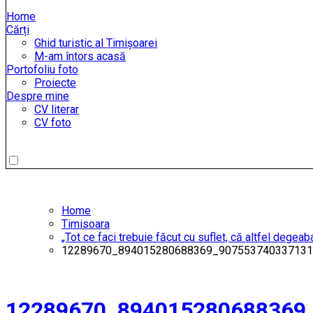
Home
Cărți
Ghid turistic al Timișoarei
M-am întors acasă
Portofoliu foto
Proiecte
Despre mine
CV literar
CV foto
Home
Timisoara
„Tot ce faci trebuie făcut cu suflet, că altfel degeaba
12289670_894015280688369_907553740337131
12289670_894015280688369