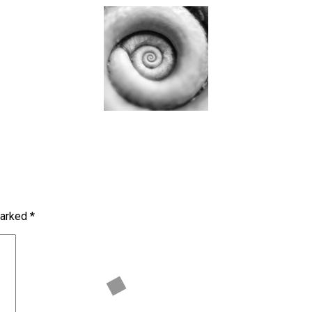
marked
*