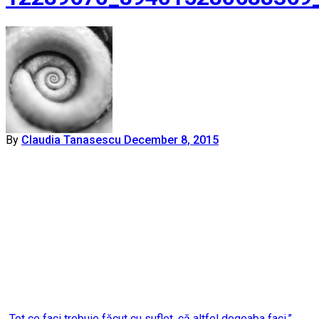
By
Claudia Tanasescu
December 8, 2015
„Tot ce faci trebuie făcut cu suflet, că altfel degeaba faci.”