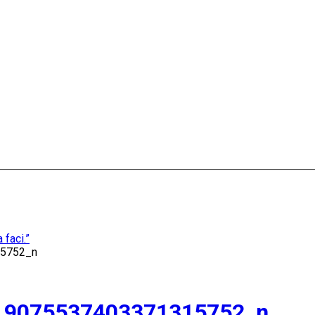
 faci.”
5752_n
_9075537403371315752_n