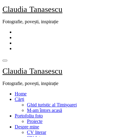
Skip
Claudia Tanasescu
to
content
Fotografie, povești, inspirație
Claudia Tanasescu
Fotografie, povești, inspirație
Home
Cărți
Ghid turistic al Timișoarei
M-am întors acasă
Portofoliu foto
Proiecte
Despre mine
CV literar