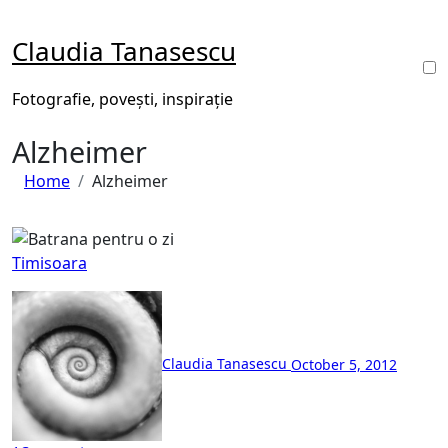
Skip
to
Claudia Tanasescu
content
Fotografie, povești, inspirație
Alzheimer
Home
Alzheimer
Timisoara
Claudia Tanasescu
October 5, 2012