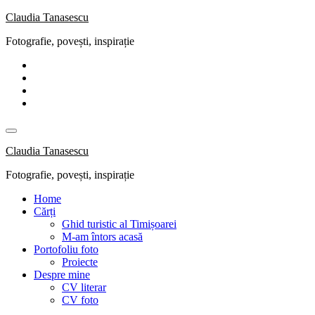
Skip
Claudia Tanasescu
to
Fotografie, povești, inspirație
content
Claudia Tanasescu
Fotografie, povești, inspirație
Home
Cărți
Ghid turistic al Timișoarei
M-am întors acasă
Portofoliu foto
Proiecte
Despre mine
CV literar
CV foto