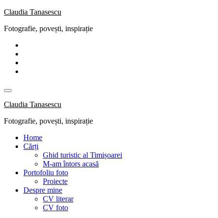
Skip
Claudia Tanasescu
to
Fotografie, povești, inspirație
content
Claudia Tanasescu
Fotografie, povești, inspirație
Home
Cărți
Ghid turistic al Timișoarei
M-am întors acasă
Portofoliu foto
Proiecte
Despre mine
CV literar
CV foto