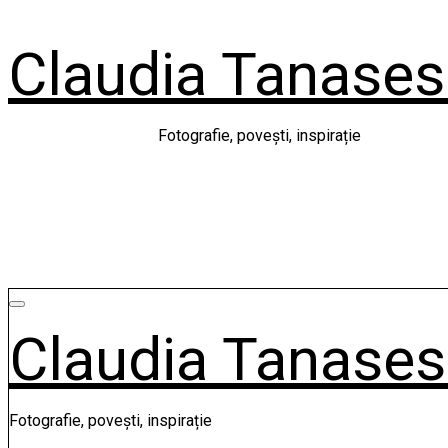
Skip
to
Claudia Tanase
content
Fotografie, povești, inspirație
Claudia Tanase
Fotografie, povești, inspirație