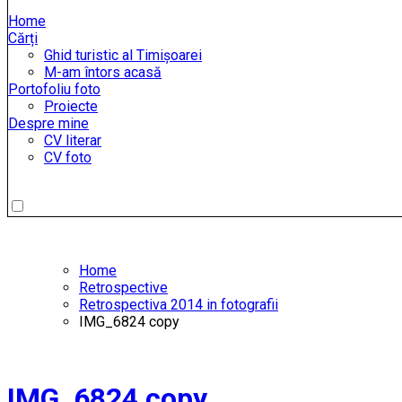
Home
Cărți
Ghid turistic al Timișoarei
M-am întors acasă
Portofoliu foto
Proiecte
Despre mine
CV literar
CV foto
Home
Retrospective
Retrospectiva 2014 in fotografii
IMG_6824 copy
IMG_6824 copy