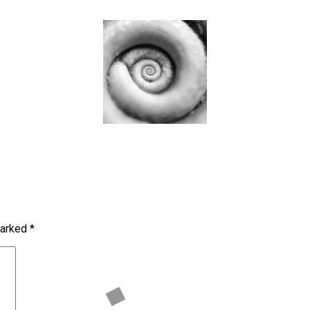
marked
*