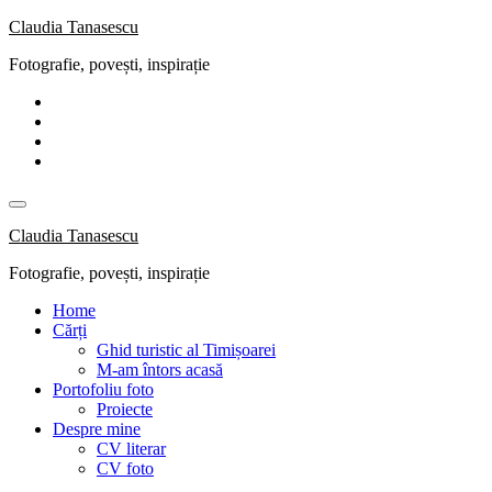
Skip
Claudia Tanasescu
to
Fotografie, povești, inspirație
content
Claudia Tanasescu
Fotografie, povești, inspirație
Home
Cărți
Ghid turistic al Timișoarei
M-am întors acasă
Portofoliu foto
Proiecte
Despre mine
CV literar
CV foto