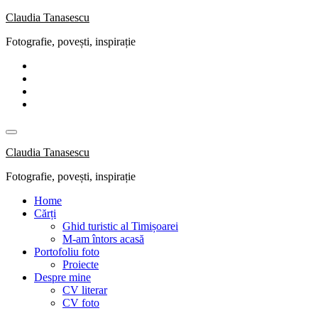
Skip
Claudia Tanasescu
to
Fotografie, povești, inspirație
content
Claudia Tanasescu
Fotografie, povești, inspirație
Home
Cărți
Ghid turistic al Timișoarei
M-am întors acasă
Portofoliu foto
Proiecte
Despre mine
CV literar
CV foto