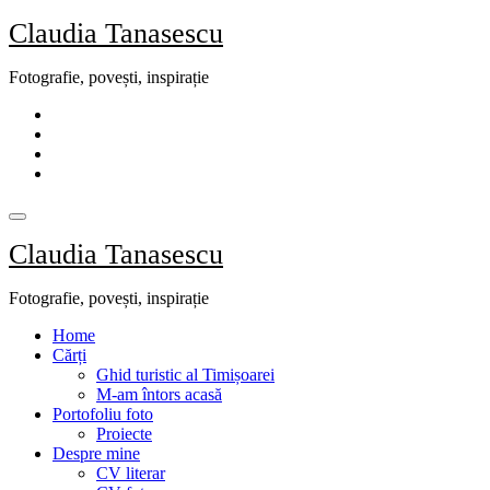
Skip
Claudia Tanasescu
to
content
Fotografie, povești, inspirație
Claudia Tanasescu
Fotografie, povești, inspirație
Home
Cărți
Ghid turistic al Timișoarei
M-am întors acasă
Portofoliu foto
Proiecte
Despre mine
CV literar