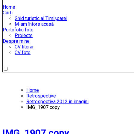
Home
Cărți
Ghid turistic al Timișoarei
M-am întors acasă
Portofoliu foto
Proiecte
Despre mine
CV literar
CV foto
Home
Retrospective
Retrospectiva 2012 in imagini
IMG_1907 copy
IMG_1907 copy