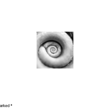
marked
*