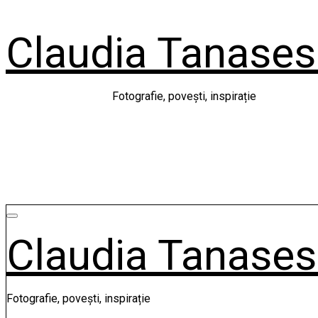
Skip
to
Claudia Tanase
content
Fotografie, povești, inspirație
Claudia Tanase
Fotografie, povești, inspirație