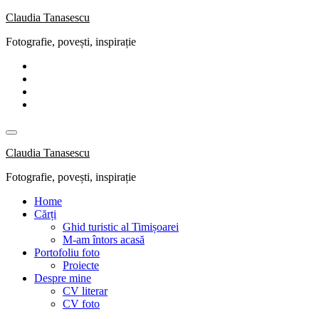
Skip
Claudia Tanasescu
to
Fotografie, povești, inspirație
content
Claudia Tanasescu
Fotografie, povești, inspirație
Home
Cărți
Ghid turistic al Timișoarei
M-am întors acasă
Portofoliu foto
Proiecte
Despre mine
CV literar
CV foto