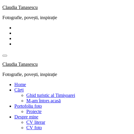
Skip
Claudia Tanasescu
to
Fotografie, povești, inspirație
content
Claudia Tanasescu
Fotografie, povești, inspirație
Home
Cărți
Ghid turistic al Timișoarei
M-am întors acasă
Portofoliu foto
Proiecte
Despre mine
CV literar
CV foto