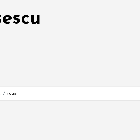
sescu
.
roua