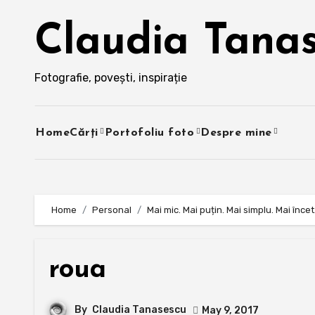
Skip
to
Claudia Tana
content
Fotografie, povești, inspirație
Home
Cărți
Portofoliu foto
Despre mine
Home
Personal
Mai mic. Mai puțin. Mai simplu. Mai încet
roua
By
Claudia Tanasescu
May 9, 2017