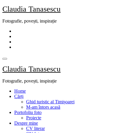
Skip
Claudia Tanasescu
to
content
Fotografie, povești, inspirație
Claudia Tanasescu
Fotografie, povești, inspirație
Home
Cărți
Ghid turistic al Timișoarei
M-am întors acasă
Portofoliu foto
Proiecte
Despre mine
CV literar