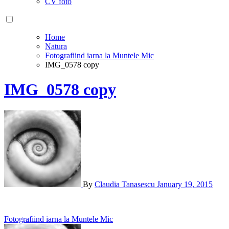
CV foto
Home
Natura
Fotografiind iarna la Muntele Mic
IMG_0578 copy
IMG_0578 copy
By
Claudia Tanasescu
January 19, 2015
Post
Fotografiind iarna la Muntele Mic