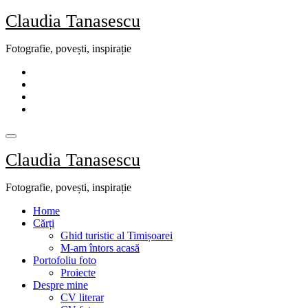
Skip
Claudia Tanasescu
to
content
Fotografie, povești, inspirație
Claudia Tanasescu
Fotografie, povești, inspirație
Home
Cărți
Ghid turistic al Timișoarei
M-am întors acasă
Portofoliu foto
Proiecte
Despre mine
CV literar