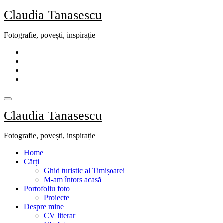
Skip
Claudia Tanasescu
to
content
Fotografie, povești, inspirație
Claudia Tanasescu
Fotografie, povești, inspirație
Home
Cărți
Ghid turistic al Timișoarei
M-am întors acasă
Portofoliu foto
Proiecte
Despre mine
CV literar