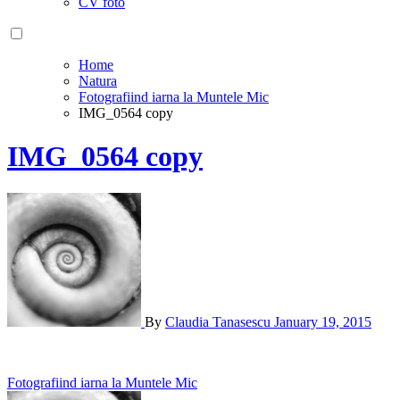
CV foto
Home
Natura
Fotografiind iarna la Muntele Mic
IMG_0564 copy
IMG_0564 copy
By
Claudia Tanasescu
January 19, 2015
Post
Fotografiind iarna la Muntele Mic