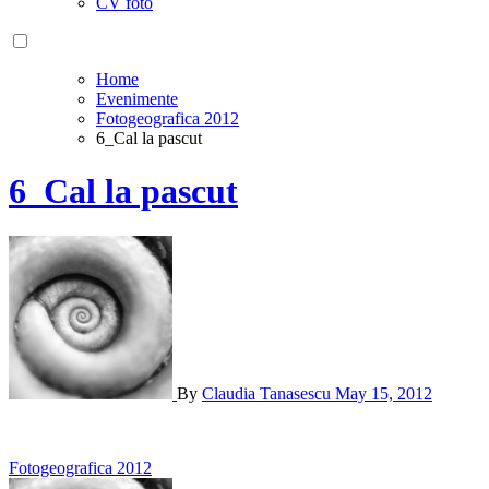
CV foto
Home
Evenimente
Fotogeografica 2012
6_Cal la pascut
6_Cal la pascut
By
Claudia Tanasescu
May 15, 2012
Post
Fotogeografica 2012