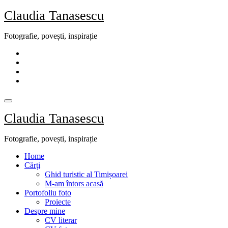
Skip
Claudia Tanasescu
to
content
Fotografie, povești, inspirație
Claudia Tanasescu
Fotografie, povești, inspirație
Home
Cărți
Ghid turistic al Timișoarei
M-am întors acasă
Portofoliu foto
Proiecte
Despre mine
CV literar