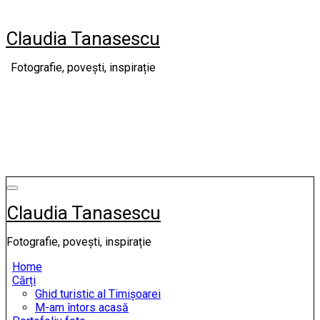
Skip
to
Claudia Tanasescu
content
Fotografie, povești, inspirație
Claudia Tanasescu
Fotografie, povești, inspirație
Home
Cărți
Ghid turistic al Timișoarei
M-am întors acasă