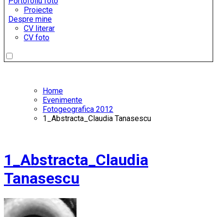
Portofoliu foto
Proiecte
Despre mine
CV literar
CV foto
Home
Evenimente
Fotogeografica 2012
1_Abstracta_Claudia Tanasescu
1_Abstracta_Claudia
Tanasescu