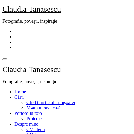
Skip
Claudia Tanasescu
to
content
Fotografie, povești, inspirație
Claudia Tanasescu
Fotografie, povești, inspirație
Home
Cărți
Ghid turistic al Timișoarei
M-am întors acasă
Portofoliu foto
Proiecte
Despre mine
CV literar