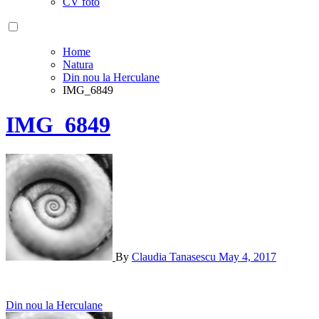
CV foto
Home
Natura
Din nou la Herculane
IMG_6849
IMG_6849
By
Claudia Tanasescu
May 4, 2017
Post
Din nou la Herculane