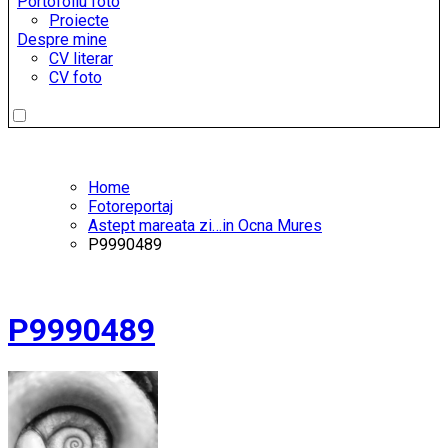
Portofoliu foto
Proiecte
Despre mine
CV literar
CV foto
Home
Fotoreportaj
Astept mareata zi…in Ocna Mures
P9990489
P9990489