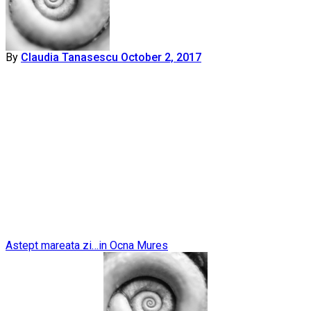
By
Claudia Tanasescu
October 2, 2017
Post
Astept mareata zi…in Ocna Mures
navigation