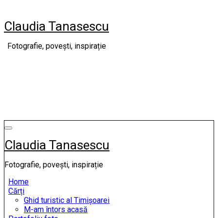
Skip
to
Claudia Tanasescu
content
Fotografie, povești, inspirație
Claudia Tanasescu
Fotografie, povești, inspirație
Home
Cărți
Ghid turistic al Timișoarei
M-am întors acasă