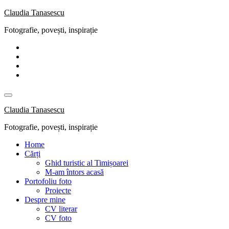
Skip
Claudia Tanasescu
to
Fotografie, povești, inspirație
content
Claudia Tanasescu
Fotografie, povești, inspirație
Home
Cărți
Ghid turistic al Timișoarei
M-am întors acasă
Portofoliu foto
Proiecte
Despre mine
CV literar
CV foto