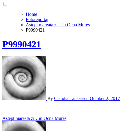
Home
Fotoreportaj
Astept mareata zi…in Ocna Mures
P9990421
P9990421
By
Claudia Tanasescu
October 2, 2017
Post
Astept mareata zi…in Ocna Mures
navigation