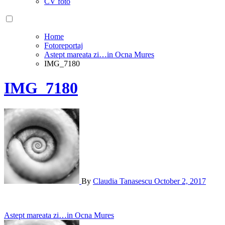
CV foto
Home
Fotoreportaj
Astept mareata zi…in Ocna Mures
IMG_7180
IMG_7180
By
Claudia Tanasescu
October 2, 2017
Post
Astept mareata zi…in Ocna Mures