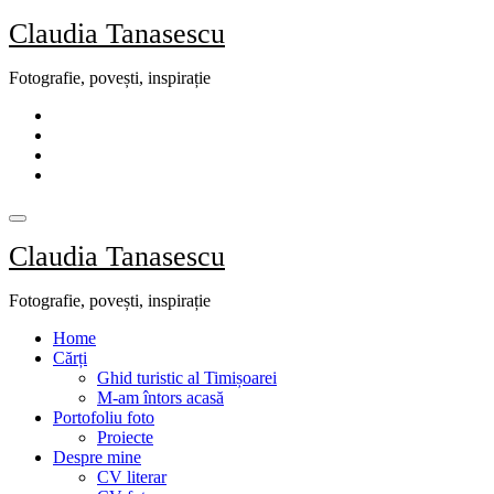
Skip
Claudia Tanasescu
to
content
Fotografie, povești, inspirație
Claudia Tanasescu
Fotografie, povești, inspirație
Home
Cărți
Ghid turistic al Timișoarei
M-am întors acasă
Portofoliu foto
Proiecte
Despre mine
CV literar