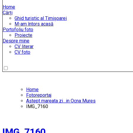
Home
Cărți
Ghid turistic al Timișoarei
M-am întors acasă
Portofoliu foto
Proiecte
Despre mine
CV literar
CV foto
Home
Fotoreportaj
Astept mareata zi…in Ocna Mures
IMG_7160
IMG_7160