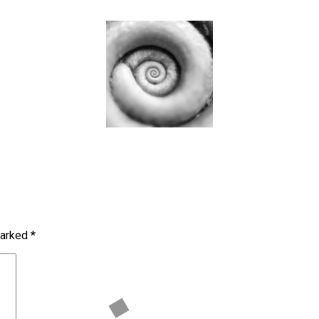
marked
*