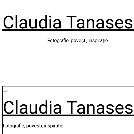
Skip
to
Claudia Tanase
content
Fotografie, povești, inspirație
Claudia Tanase
Fotografie, povești, inspirație