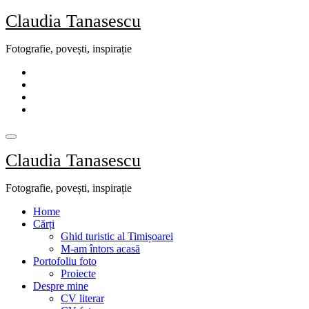
Skip
Claudia Tanasescu
to
content
Fotografie, povești, inspirație
Claudia Tanasescu
Fotografie, povești, inspirație
Home
Cărți
Ghid turistic al Timișoarei
M-am întors acasă
Portofoliu foto
Proiecte
Despre mine
CV literar