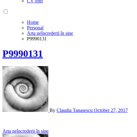
CV foto
Home
Personal
Arta neîncrederii în sine
P9990131
P9990131
By
Claudia Tanasescu
October 27, 2017
Post
Arta neîncrederii în sine